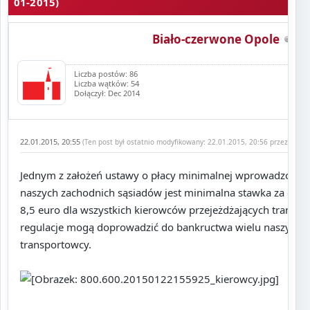
01-2015)
Biało-czerwone Opole
Liczba postów: 86
Liczba wątków: 54
Dołączył: Dec 2014
22.01.2015, 20:55
(Ten post był ostatnio modyfikowany: 22.01.2015, 20:56 przez
Biało
Jednym z założeń ustawy o płacy minimalnej wprowadzonej 
naszych zachodnich sąsiadów jest minimalna stawka za god
8,5 euro dla wszystkich kierowców przejeżdżających tranzyt
regulacje mogą doprowadzić do bankructwa wielu naszych fi
transportowcy.