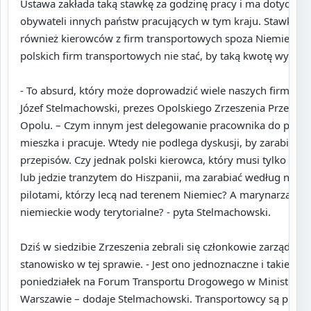
Ustawa zakłada taką stawkę za godzinę pracy i ma dotyczyć
obywateli innych państw pracujących w tym kraju. Stawka 
również kierowców z firm transportowych spoza Niemiec. Pr
polskich firm transportowych nie stać, by taką kwotę wypł
- To absurd, który może doprowadzić wiele naszych firm do
Józef Stelmachowski, prezes Opolskiego Zrzeszenia Przew
Opolu. – Czym innym jest delegowanie pracownika do prac
mieszka i pracuje. Wtedy nie podlega dyskusji, by zarabiał 
przepisów. Czy jednak polski kierowca, który musi tylko zaw
lub jedzie tranzytem do Hiszpanii, ma zarabiać według niemi
pilotami, którzy lecą nad terenem Niemiec? A marynarzami, 
niemieckie wody terytorialne? - pyta Stelmachowski.
Dziś w siedzibie Zrzeszenia zebrali się członkowie zarządu, b
stanowisko w tej sprawie. - Jest ono jednoznaczne i takie pr
poniedziałek na Forum Transportu Drogowego w Ministerstw
Warszawie – dodaje Stelmachowski. Transportowcy są przec