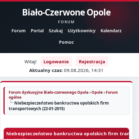
Biało-Czerwone Opole
FORUM
Forum
Portal
Szukaj
Użytkownicy
Kalendarz
Pomoc
Witaj!
Logowanie
Rejestracja
Aktualny czas:
09.08.2026, 14:31
Forum dyskusyjne Biało-czerwonego Opola
›
Opole
›
Forum
ogólne
Niebezpieczeństwo bankructwa opolskich firm
transportowych (22-01-2015)
Niebezpieczeństwo bankructwa opolskich firm transpo