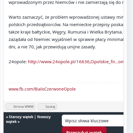
wprowadzonym przez Niemców i nie zamierzają się do nich 
Warto zaznaczyć, że problem wprowadzonej ustawy minimaln
polskich przedsiębiorców. Na niemieckie przepisy poskarżyły 
także kraje bałtyckie, Węgry, Rumunia i Wielka Brytania. Ko
zażądała od Niemiec wyjaśnień w sprawie płacy minimalnej,
dni, a nie 70, jak przewidują unijne zasady.
24opole:
http://www.24opole.pl/16636,Opolskie_fir...omosc
www.fb.com/BialoCzerwoneOpole
Strona WWW
Szukaj
«
Starszy wątek
|
Nowszy
wątek
»