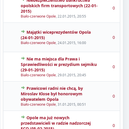
Niebezpieczeństwo bankructwa
opolskich firm transportowych (22-01-
0
2015)
Biało-czerwone Opole
,
22.01.2015, 20:55
Majątki wiceprezydentów Opola
0
(24-01-2015)
Biało-czerwone Opole
,
24.01.2015, 16:00
Nie ma miejsca dla Prawa i
Sprawiedliwości w prezydium sejmiku
0
(29-01-2015)
Biało-czerwone Opole
,
29.01.2015, 20:45
Prawicowi radni nie chcą, by
Miroslav Klose był honorowym
0
obywatelem Opola
Biało-czerwone Opole
,
31.01.2015, 00:51
Opole ma już nowych
przedstawicieli w radzie nadzorczej
0
ECO (05-02-2015)