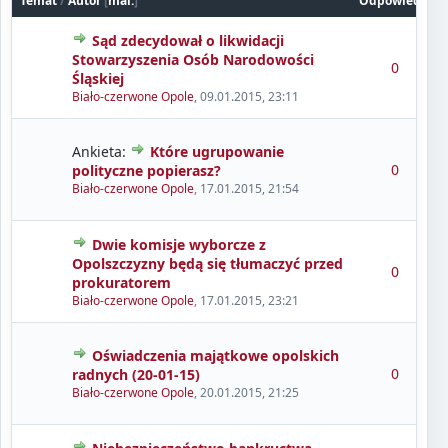
Temat
/
Autor
[
mal.
]
Odpowiedzi
Sąd zdecydował o likwidacji
Stowarzyszenia Osób Narodowości
0
Śląskiej
Biało-czerwone Opole
,
09.01.2015, 23:11
Ankieta:
Które ugrupowanie
0
polityczne popierasz?
Biało-czerwone Opole
,
17.01.2015, 21:54
Dwie komisje wyborcze z
Opolszczyzny będą się tłumaczyć przed
0
prokuratorem
Biało-czerwone Opole
,
17.01.2015, 23:21
Oświadczenia majątkowe opolskich
0
radnych (20-01-15)
Biało-czerwone Opole
,
20.01.2015, 21:25