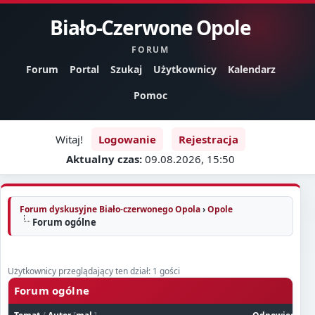
Biało-Czerwone Opole
FORUM
Forum
Portal
Szukaj
Użytkownicy
Kalendarz
Pomoc
Witaj!
Logowanie
Rejestracja
Aktualny czas:
09.08.2026, 15:50
Forum dyskusyjne Biało-czerwonego Opola
›
Opole
Forum ogólne
Użytkownicy przeglądający ten dział: 1 gości
Forum ogólne
Ozna