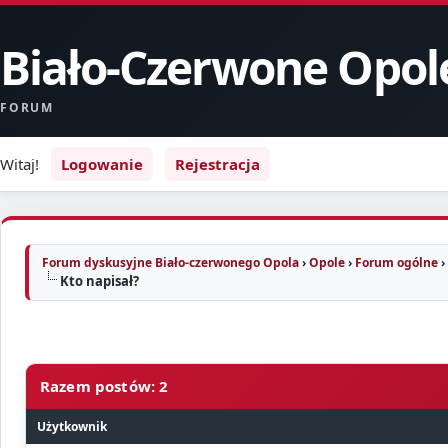
Biało-Czerwone Opol
FORUM
Witaj!
Logowanie
Rejestracja
Forum dyskusyjne Biało-czerwonego Opola
›
Opole
›
Forum ogólne
›
Kto napisał?
Razem postów: 2
Użytkownik