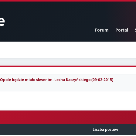
e
Forum
Portal
Opole będzie miało skwer im. Lecha Kaczyńskiego (09-02-2015)
Liczba postów