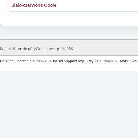
Biało-czerwone Opole
Kontakt
Wróć do góry
Wersja bez grafiki
RSS
Polskie tłumaczenie © 2007-2026
Polski Support MyBB
MyBB
, © 2002-2026
MyBB Gro