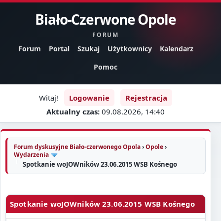
Biało-Czerwone Opole
FORUM
Forum
Portal
Szukaj
Użytkownicy
Kalendarz
Pomoc
Witaj!
Logowanie
Rejestracja
Aktualny czas:
09.08.2026, 14:40
Forum dyskusyjne Biało-czerwonego Opola
›
Opole
›
Wydarzenia
Spotkanie woJOWników 23.06.2015 WSB Kośnego
Spotkanie woJOWników 23.06.2015 WSB Kośnego