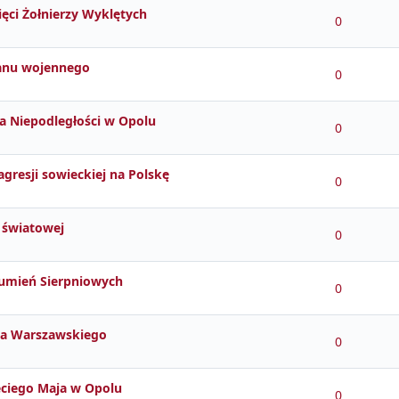
ci Żołnierzy Wyklętych
0
tanu wojennego
0
a Niepodległości w Opolu
0
agresji sowieckiej na Polskę
0
y światowej
0
ozumień Sierpniowych
0
nia Warszawskiego
0
eciego Maja w Opolu
0