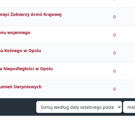
ęci Żołnierzy Armii Krajowej
0
tanu wojennego
0
yna Kośnego w Opolu
0
a Niepodległości w Opolu
0
ozumień Sierpniowych
0