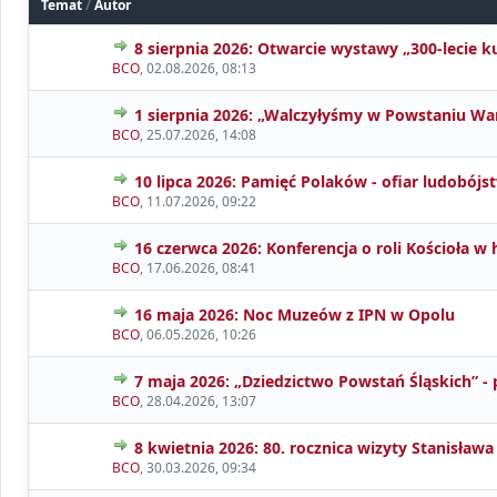
Temat
/
Autor
8 sierpnia 2026: Otwarcie wystawy „300-lecie k
BCO
,
02.08.2026, 08:13
1 sierpnia 2026: „Walczyłyśmy w Powstaniu Wa
BCO
,
25.07.2026, 14:08
10 lipca 2026: Pamięć Polaków - ofiar ludobó
BCO
,
11.07.2026, 09:22
16 czerwca 2026: Konferencja o roli Kościoła w h
BCO
,
17.06.2026, 08:41
16 maja 2026: Noc Muzeów z IPN w Opolu
BCO
,
06.05.2026, 10:26
7 maja 2026: „Dziedzictwo Powstań Śląskich” - 
BCO
,
28.04.2026, 13:07
8 kwietnia 2026: 80. rocznica wizyty Stanisław
BCO
,
30.03.2026, 09:34