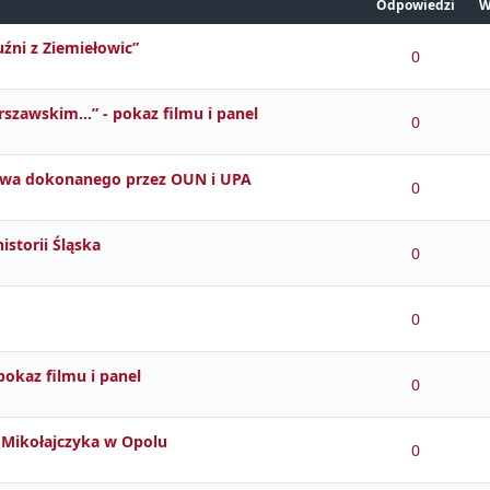
Odpowiedzi
W
uźni z Ziemiełowic”
0
rszawskim…” - pokaz filmu i panel
0
jstwa dokonanego przez OUN i UPA
0
istorii Śląska
0
0
pokaz filmu i panel
0
a Mikołajczyka w Opolu
0