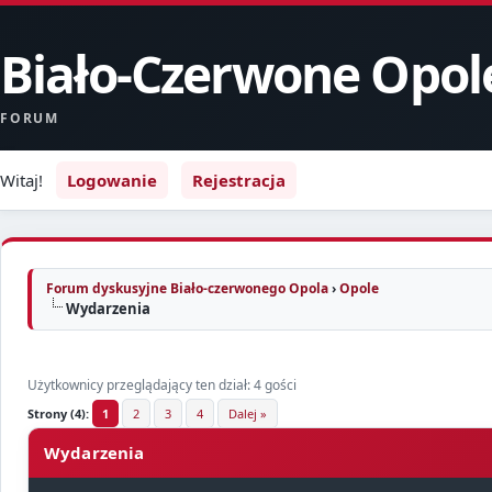
Biało-Czerwone Opol
FORUM
Witaj!
Logowanie
Rejestracja
Forum dyskusyjne Biało-czerwonego Opola
›
Opole
Wydarzenia
Użytkownicy przeglądający ten dział: 4 gości
Strony (4):
1
2
3
4
Dalej »
Wydarzenia