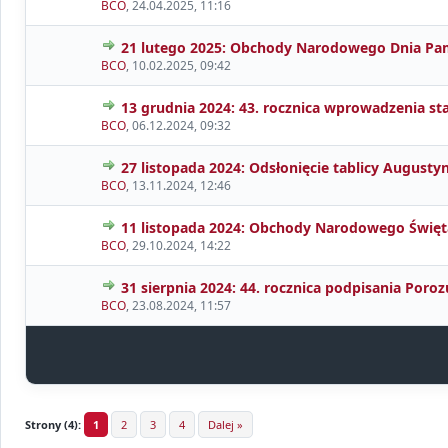
BCO
,
24.04.2025, 11:16
21 lutego 2025: Obchody Narodowego Dnia Pami
BCO
,
10.02.2025, 09:42
13 grudnia 2024: 43. rocznica wprowadzenia s
BCO
,
06.12.2024, 09:32
27 listopada 2024: Odsłonięcie tablicy August
BCO
,
13.11.2024, 12:46
11 listopada 2024: Obchody Narodowego Święt
BCO
,
29.10.2024, 14:22
31 sierpnia 2024: 44. rocznica podpisania Por
BCO
,
23.08.2024, 11:57
Strony (4):
1
2
3
4
Dalej »