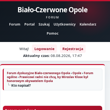
Biało-Czerwone Opole
FORUM
Forum
Portal
Szukaj
Użytkownicy
Kalendarz
Pomoc
Witaj!
Logowanie
Rejestracja
Aktualny czas:
08.08.2026, 17:47
Forum dyskusyjne Biało-czerwonego Opola
›
Opole
›
Forum
ogólne
›
Prawicowi radni nie chcą, by Miroslav Klose był
honorowym obywatelem Opola
Kto napisał?