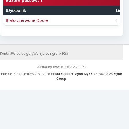
Razem postów: 1
Użytkownik
Liczba
Biało-czerwone Opole
1
Kontakt
Wróć do góry
Wersja bez grafiki
RSS
Aktualny czas:
08.08.2026, 17:47
Polskie tłumaczenie © 2007-2026
Polski Support MyBB
MyBB
, © 2002-2026
MyBB
Group
.