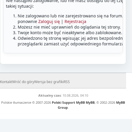
Nie nastąpiło zalogowanie, lub nie masz dostępu do tej części
takiej sytuacji:
Nie zalogowano lub nie zarejestrowano się na forum. Zalo
ponownie
Zaloguj się
|
Rejestracja
Możesz nie mieć uprawnień do oglądania tej strony.
Twoje konto może być nieaktywne albo zablokowane.
Odwiedzono tę stronę wpisując jej adres bezpośrednio w
przeglądarki zamiast użyć odpowiedniego formularza lub
Kontakt
Wróć do góry
Wersja bez grafiki
RSS
Aktualny czas:
10.08.2026, 04:10
Polskie tłumaczenie © 2007-2026
Polski Support MyBB
MyBB
, © 2002-2026
MyBB
Group
.