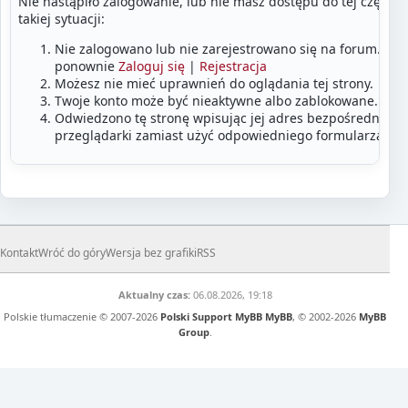
Nie nastąpiło zalogowanie, lub nie masz dostępu do tej części
takiej sytuacji:
Nie zalogowano lub nie zarejestrowano się na forum. Zalo
ponownie
Zaloguj się
|
Rejestracja
Możesz nie mieć uprawnień do oglądania tej strony.
Twoje konto może być nieaktywne albo zablokowane.
Odwiedzono tę stronę wpisując jej adres bezpośrednio w
przeglądarki zamiast użyć odpowiedniego formularza lub
Kontakt
Wróć do góry
Wersja bez grafiki
RSS
Aktualny czas:
06.08.2026, 19:18
Polskie tłumaczenie © 2007-2026
Polski Support MyBB
MyBB
, © 2002-2026
MyBB
Group
.