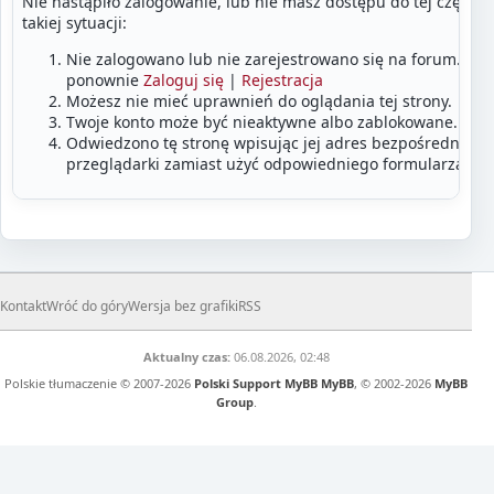
Nie nastąpiło zalogowanie, lub nie masz dostępu do tej części
takiej sytuacji:
Nie zalogowano lub nie zarejestrowano się na forum. Zalo
ponownie
Zaloguj się
|
Rejestracja
Możesz nie mieć uprawnień do oglądania tej strony.
Twoje konto może być nieaktywne albo zablokowane.
Odwiedzono tę stronę wpisując jej adres bezpośrednio w
przeglądarki zamiast użyć odpowiedniego formularza lub
Kontakt
Wróć do góry
Wersja bez grafiki
RSS
Aktualny czas:
06.08.2026, 02:48
Polskie tłumaczenie © 2007-2026
Polski Support MyBB
MyBB
, © 2002-2026
MyBB
Group
.