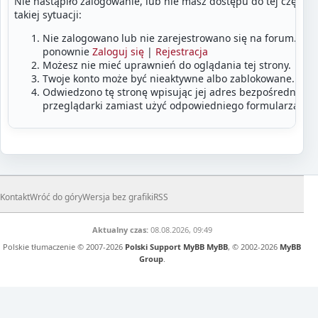
Nie nastąpiło zalogowanie, lub nie masz dostępu do tej części
takiej sytuacji:
Nie zalogowano lub nie zarejestrowano się na forum. Zalo
ponownie
Zaloguj się
|
Rejestracja
Możesz nie mieć uprawnień do oglądania tej strony.
Twoje konto może być nieaktywne albo zablokowane.
Odwiedzono tę stronę wpisując jej adres bezpośrednio w
przeglądarki zamiast użyć odpowiedniego formularza lub
Kontakt
Wróć do góry
Wersja bez grafiki
RSS
Aktualny czas:
08.08.2026, 09:49
Polskie tłumaczenie © 2007-2026
Polski Support MyBB
MyBB
, © 2002-2026
MyBB
Group
.