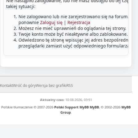
Nie nastąpiło zalogowanie, lub nie masz dostępu do tej części
takiej sytuacji:
Nie zalogowano lub nie zarejestrowano się na forum. Zalo
ponownie
Zaloguj się
|
Rejestracja
Możesz nie mieć uprawnień do oglądania tej strony.
Twoje konto może być nieaktywne albo zablokowane.
Odwiedzono tę stronę wpisując jej adres bezpośrednio w
przeglądarki zamiast użyć odpowiedniego formularza lub
Kontakt
Wróć do góry
Wersja bez grafiki
RSS
Aktualny czas:
10.08.2026, 03:51
Polskie tłumaczenie © 2007-2026
Polski Support MyBB
MyBB
, © 2002-2026
MyBB
Group
.