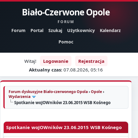
Biało-Czerwone Opole
FORUM
Forum
Portal
Szukaj
Użytkownicy
Kalendarz
Pomoc
Witaj!
Logowanie
Rejestracja
Aktualny czas:
07.08.2026, 05:16
Forum dyskusyjne Biało-czerwonego Opola
›
Opole
›
Wydarzenia
Spotkanie woJOWników 23.06.2015 WSB Kośnego
Spotkanie woJOWników 23.06.2015 WSB Kośnego