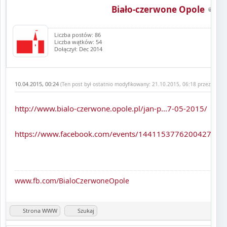
Biało-czerwone Opole
Liczba postów: 86
Liczba wątków: 54
Dołączył: Dec 2014
10.04.2015, 00:24
(Ten post był ostatnio modyfikowany: 21.10.2015, 06:18 przez
Biało
http://www.bialo-czerwone.opole.pl/jan-p...7-05-2015/
https://www.facebook.com/events/1441153776200427/
www.fb.com/BialoCzerwoneOpole
Strona WWW
Szukaj