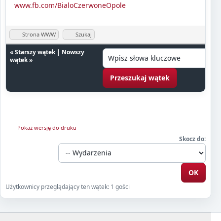
www.fb.com/BialoCzerwoneOpole
Strona WWW
Szukaj
«
Starszy wątek
|
Nowszy
wątek
»
Pokaż wersję do druku
Skocz do:
Użytkownicy przeglądający ten wątek: 1 gości