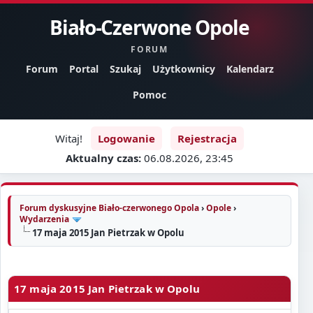
Biało-Czerwone Opole
FORUM
Forum
Portal
Szukaj
Użytkownicy
Kalendarz
Pomoc
Witaj!
Logowanie
Rejestracja
Aktualny czas:
06.08.2026, 23:45
Forum dyskusyjne Biało-czerwonego Opola
›
Opole
›
Wydarzenia
17 maja 2015 Jan Pietrzak w Opolu
17 maja 2015 Jan Pietrzak w Opolu