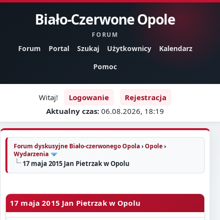
Biało-Czerwone Opole
FORUM
Forum
Portal
Szukaj
Użytkownicy
Kalendarz
Pomoc
Witaj!
Logowanie
Rejestracja
Aktualny czas:
06.08.2026, 18:19
Forum dyskusyjne Biało-czerwonego Opola
›
Opole
›
Wydarzenia
17 maja 2015 Jan Pietrzak w Opolu
17 maja 2015 Jan Pietrzak w Opolu