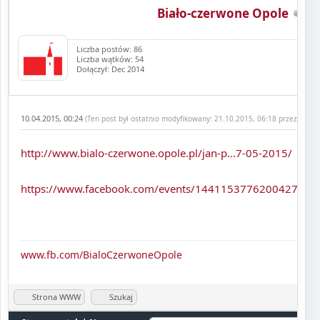
Biało-czerwone Opole
Liczba postów: 86
Liczba wątków: 54
Dołączył: Dec 2014
10.04.2015, 00:24
(Ten post był ostatnio modyfikowany: 21.10.2015, 06:18 przez
Biało
http://www.bialo-czerwone.opole.pl/jan-p...7-05-2015/
https://www.facebook.com/events/1441153776200427/
www.fb.com/BialoCzerwoneOpole
Strona WWW
Szukaj