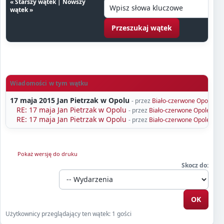
«
Starszy wątek
|
Nowszy
wątek
»
Wiadomości w tym wątku
17 maja 2015 Jan Pietrzak w Opolu
- przez
Biało-czerwone Opole
- 1
RE: 17 maja Jan Pietrzak w Opolu
- przez
Biało-czerwone Opole
- 13
RE: 17 maja Jan Pietrzak w Opolu
- przez
Biało-czerwone Opole
- 22
Pokaż wersję do druku
Skocz do:
Użytkownicy przeglądający ten wątek: 1 gości