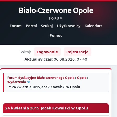
Biało-Czerwone Opole
FORUM
Forum
Portal
Szukaj
Użytkownicy
Kalendarz
Pomoc
Witaj!
Logowanie
Rejestracja
Aktualny czas:
06.08.2026, 07:40
Forum dyskusyjne Biało-czerwonego Opola
›
Opole
›
Wydarzenia
24 kwietnia 2015 Jacek Kowalski w Opolu
24 kwietnia 2015 Jacek Kowalski w Opolu