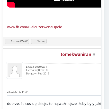
www.fb.com/BialoCzerwoneOpole
Strona WWW
Szukaj
tomekwaniran
Liczba postów: 1
Liczba wątków: 0
Dołączył: Feb 2016
24.02.2016, 14:34
dobrze, że cos się dzieje, to najważniejsze, żeby były jakieś at