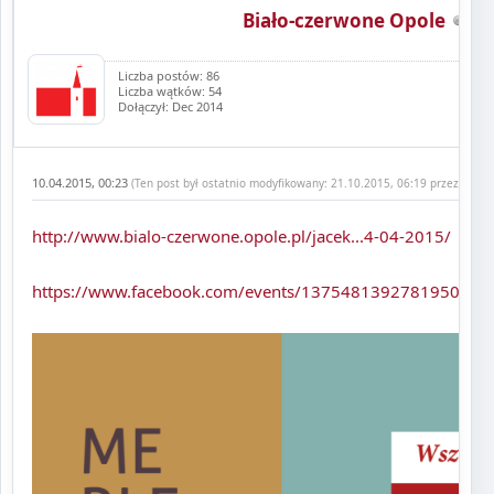
Biało-czerwone Opole
Liczba postów: 86
Liczba wątków: 54
Dołączył: Dec 2014
10.04.2015, 00:23
(Ten post był ostatnio modyfikowany: 21.10.2015, 06:19 przez
Biało
http://www.bialo-czerwone.opole.pl/jacek...4-04-2015/
https://www.facebook.com/events/1375481392781950/