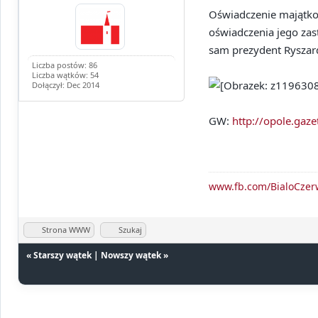
Oświadczenie majątkow
oświadczenia jego zas
sam prezydent Ryszar
Liczba postów: 86
Liczba wątków: 54
Dołączył: Dec 2014
GW:
http://opole.gaz
www.fb.com/BialoCze
Strona WWW
Szukaj
«
Starszy wątek
|
Nowszy wątek
»