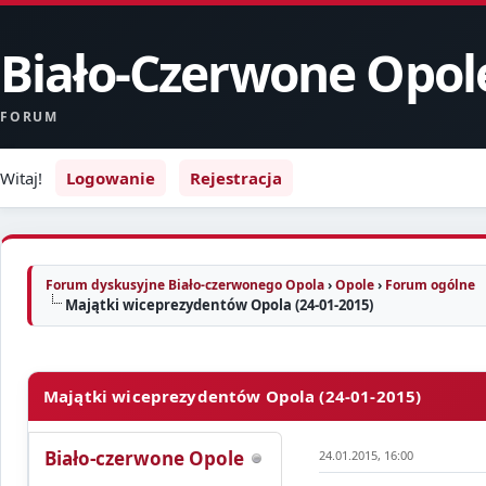
Biało-Czerwone Opol
FORUM
Witaj!
Logowanie
Rejestracja
Forum dyskusyjne Biało-czerwonego Opola
›
Opole
›
Forum ogólne
Majątki wiceprezydentów Opola (24-01-2015)
Majątki wiceprezydentów Opola (24-01-2015)
Biało-czerwone Opole
24.01.2015, 16:00