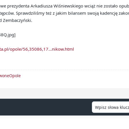
e prezydenta Arkadiusza Wiśniewskiego wciąż nie zostało opubl
tępców. Sprawdziliśmy też z jakim bilansem swoją kadencję zako
d Zembaczyński.
eta.pl/opole/56,35086,17...nikow.html
rwoneOpole