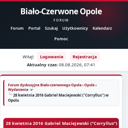
Biało-Czerwone Opole
FORUM
Forum
Portal
Szukaj
Użytkownicy
Kalendarz
Pomoc
Witaj!
Logowanie
Rejestracja
Aktualny czas:
08.08.2026, 07:41
Forum dyskusyjne Biało-czerwonego Opola
›
Opole
›
Wydarzenia
28 kwietnia 2016 Gabriel Maciejewski ("Corryllus") w
Opolu
28 kwietnia 2016 Gabriel Maciejewski ("Corryllus") w O