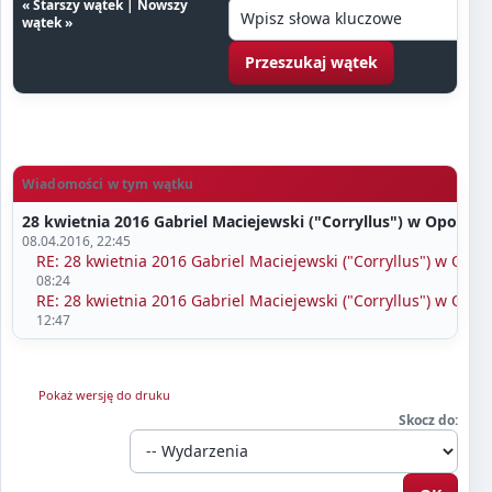
«
Starszy wątek
|
Nowszy
wątek
»
Wiadomości w tym wątku
28 kwietnia 2016 Gabriel Maciejewski ("Corryllus") w Opolu
- 
08.04.2016, 22:45
RE: 28 kwietnia 2016 Gabriel Maciejewski ("Corryllus") w Opol
08:24
RE: 28 kwietnia 2016 Gabriel Maciejewski ("Corryllus") w Opol
12:47
Pokaż wersję do druku
Skocz do: