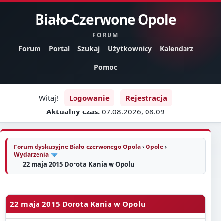
Biało-Czerwone Opole
FORUM
Forum
Portal
Szukaj
Użytkownicy
Kalendarz
Pomoc
Witaj!
Logowanie
Rejestracja
Aktualny czas:
07.08.2026, 08:09
Forum dyskusyjne Biało-czerwonego Opola
›
Opole
›
Wydarzenia
22 maja 2015 Dorota Kania w Opolu
22 maja 2015 Dorota Kania w Opolu