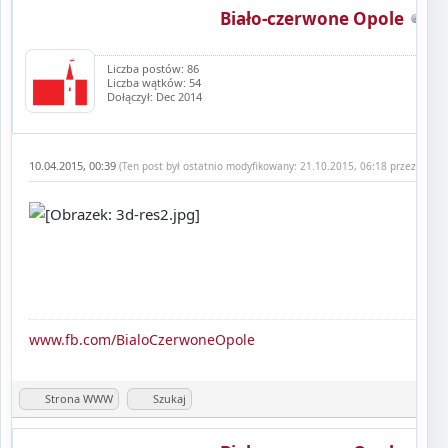
Biało-czerwone Opole
Liczba postów: 86
Liczba wątków: 54
Dołączył: Dec 2014
10.04.2015, 00:39
(Ten post był ostatnio modyfikowany: 21.10.2015, 06:18 przez
Biało
www.fb.com/BialoCzerwoneOpole
Strona WWW
Szukaj