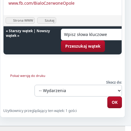
www.fb.com/BialoCzerwoneOpole
Strona WWW
Szukaj
«
Starszy wątek
|
Nowszy
wątek
»
Pokaż wersję do druku
Skocz do:
Użytkownicy przeglądający ten wątek: 1 gości