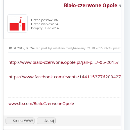
Biało-czerwone Opole
Liczba postów: 86
Liczba wątków: 54
Dołączył: Dec 2014
10.04.2015, 00:24
(Ten post był ostatnio modyfikowany: 21.10.2015, 06:18 przez
Biało
http://www.bialo-czerwone.opole.pl/jan-p...7-05-2015/
https://www.facebook.com/events/1441153776200427/
www.fb.com/BialoCzerwoneOpole
Strona WWW
Szukaj