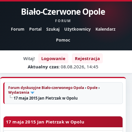
Biało-Czerwone Opole
FORUM
Forum
Portal
Szukaj
Użytkownicy
Kalendarz
Pomoc
Witaj!
Logowanie
Rejestracja
Aktualny czas:
08.08.2026, 14:45
Forum dyskusyjne Biało-czerwonego Opola
›
Opole
›
Wydarzenia
17 maja 2015 Jan Pietrzak w Opolu
17 maja 2015 Jan Pietrzak w Opolu