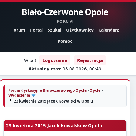
Biało-Czerwone Opole
FORUM
Forum
Portal
Szukaj
Użytkownicy
Kalendarz
Pomoc
Witaj!
Logowanie
Rejestracja
Aktualny czas:
06.08.2026, 00:49
Forum dyskusyjne Biało-czerwonego Opola
›
Opole
›
Wydarzenia
23 kwietnia 2015 Jacek Kowalski w Opolu
23 kwietnia 2015 Jacek Kowalski w Opolu