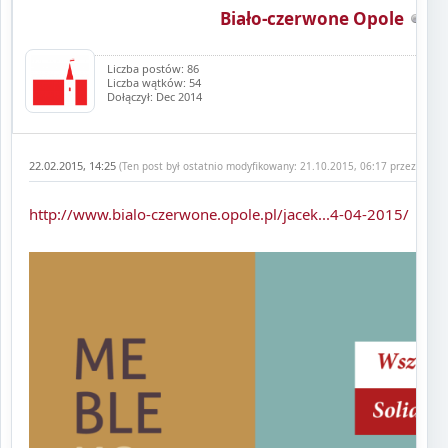
Biało-czerwone Opole
Liczba postów: 86
Liczba wątków: 54
Dołączył: Dec 2014
22.02.2015, 14:25
(Ten post był ostatnio modyfikowany: 21.10.2015, 06:17 przez
Biało
http://www.bialo-czerwone.opole.pl/jacek...4-04-2015/