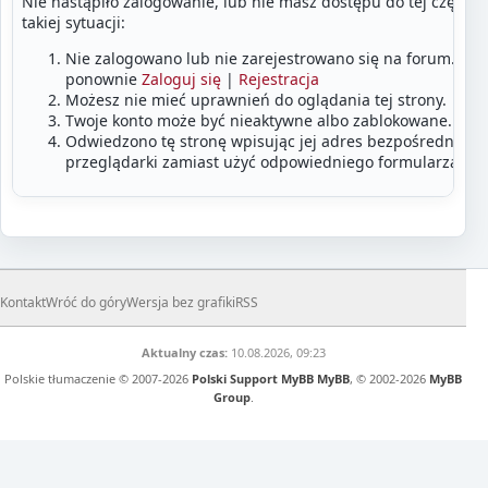
Nie nastąpiło zalogowanie, lub nie masz dostępu do tej części
takiej sytuacji:
Nie zalogowano lub nie zarejestrowano się na forum. Zalo
ponownie
Zaloguj się
|
Rejestracja
Możesz nie mieć uprawnień do oglądania tej strony.
Twoje konto może być nieaktywne albo zablokowane.
Odwiedzono tę stronę wpisując jej adres bezpośrednio w
przeglądarki zamiast użyć odpowiedniego formularza lub
Kontakt
Wróć do góry
Wersja bez grafiki
RSS
Aktualny czas:
10.08.2026, 09:23
Polskie tłumaczenie © 2007-2026
Polski Support MyBB
MyBB
, © 2002-2026
MyBB
Group
.