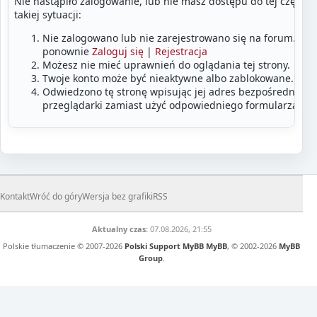
Nie nastąpiło zalogowanie, lub nie masz dostępu do tej części
takiej sytuacji:
Nie zalogowano lub nie zarejestrowano się na forum. Zalo
ponownie
Zaloguj się
|
Rejestracja
Możesz nie mieć uprawnień do oglądania tej strony.
Twoje konto może być nieaktywne albo zablokowane.
Odwiedzono tę stronę wpisując jej adres bezpośrednio w
przeglądarki zamiast użyć odpowiedniego formularza lub
Kontakt
Wróć do góry
Wersja bez grafiki
RSS
Aktualny czas:
07.08.2026, 21:55
Polskie tłumaczenie © 2007-2026
Polski Support MyBB
MyBB
, © 2002-2026
MyBB
Group
.