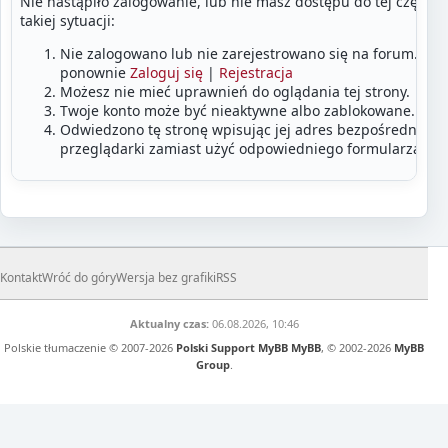
Nie nastąpiło zalogowanie, lub nie masz dostępu do tej części
takiej sytuacji:
Nie zalogowano lub nie zarejestrowano się na forum. Zalo
ponownie
Zaloguj się
|
Rejestracja
Możesz nie mieć uprawnień do oglądania tej strony.
Twoje konto może być nieaktywne albo zablokowane.
Odwiedzono tę stronę wpisując jej adres bezpośrednio w
przeglądarki zamiast użyć odpowiedniego formularza lub
Kontakt
Wróć do góry
Wersja bez grafiki
RSS
Aktualny czas:
06.08.2026, 10:46
Polskie tłumaczenie © 2007-2026
Polski Support MyBB
MyBB
, © 2002-2026
MyBB
Group
.