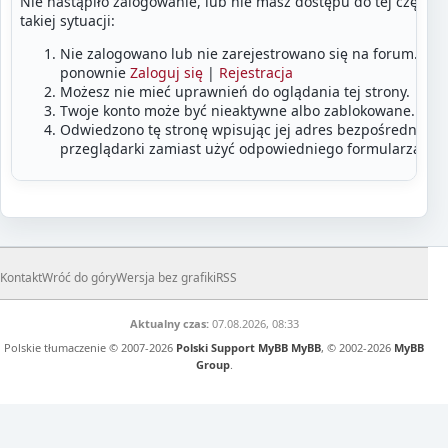
Nie nastąpiło zalogowanie, lub nie masz dostępu do tej części
takiej sytuacji:
Nie zalogowano lub nie zarejestrowano się na forum. Zalo
ponownie
Zaloguj się
|
Rejestracja
Możesz nie mieć uprawnień do oglądania tej strony.
Twoje konto może być nieaktywne albo zablokowane.
Odwiedzono tę stronę wpisując jej adres bezpośrednio w
przeglądarki zamiast użyć odpowiedniego formularza lub
Kontakt
Wróć do góry
Wersja bez grafiki
RSS
Aktualny czas:
07.08.2026, 08:33
Polskie tłumaczenie © 2007-2026
Polski Support MyBB
MyBB
, © 2002-2026
MyBB
Group
.