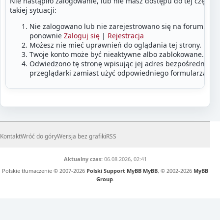
Nie nastąpiło zalogowanie, lub nie masz dostępu do tej części
takiej sytuacji:
Nie zalogowano lub nie zarejestrowano się na forum. Zalo
ponownie
Zaloguj się
|
Rejestracja
Możesz nie mieć uprawnień do oglądania tej strony.
Twoje konto może być nieaktywne albo zablokowane.
Odwiedzono tę stronę wpisując jej adres bezpośrednio w
przeglądarki zamiast użyć odpowiedniego formularza lub
Kontakt
Wróć do góry
Wersja bez grafiki
RSS
Aktualny czas:
06.08.2026, 02:41
Polskie tłumaczenie © 2007-2026
Polski Support MyBB
MyBB
, © 2002-2026
MyBB
Group
.