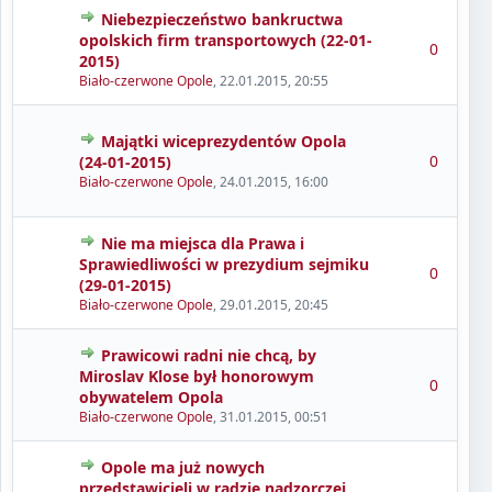
Niebezpieczeństwo bankructwa
opolskich firm transportowych (22-01-
0
2015)
Biało-czerwone Opole
,
22.01.2015, 20:55
Majątki wiceprezydentów Opola
0
(24-01-2015)
Biało-czerwone Opole
,
24.01.2015, 16:00
Nie ma miejsca dla Prawa i
Sprawiedliwości w prezydium sejmiku
0
(29-01-2015)
Biało-czerwone Opole
,
29.01.2015, 20:45
Prawicowi radni nie chcą, by
Miroslav Klose był honorowym
0
obywatelem Opola
Biało-czerwone Opole
,
31.01.2015, 00:51
Opole ma już nowych
przedstawicieli w radzie nadzorczej