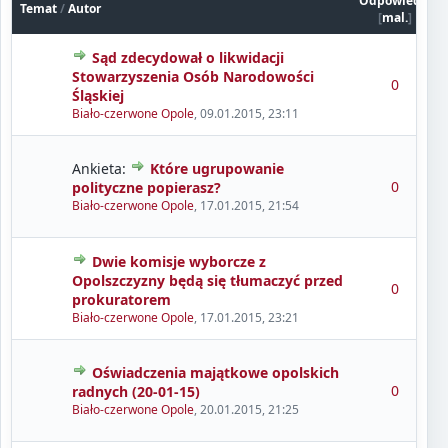
Odpowiedzi
Temat
/
Autor
[
mal.
]
Sąd zdecydował o likwidacji
Stowarzyszenia Osób Narodowości
0
Śląskiej
Biało-czerwone Opole
,
09.01.2015, 23:11
Ankieta:
Które ugrupowanie
0
polityczne popierasz?
Biało-czerwone Opole
,
17.01.2015, 21:54
Dwie komisje wyborcze z
Opolszczyzny będą się tłumaczyć przed
0
prokuratorem
Biało-czerwone Opole
,
17.01.2015, 23:21
Oświadczenia majątkowe opolskich
0
radnych (20-01-15)
Biało-czerwone Opole
,
20.01.2015, 21:25