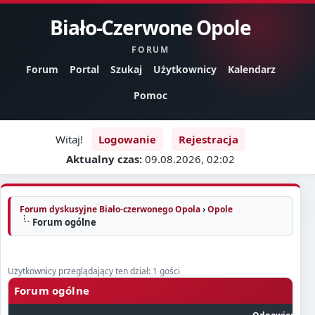
Biało-Czerwone Opole
FORUM
Forum
Portal
Szukaj
Użytkownicy
Kalendarz
Pomoc
Witaj!
Logowanie
Rejestracja
Aktualny czas:
09.08.2026, 02:02
Forum dyskusyjne Biało-czerwonego Opola
›
Opole
Forum ogólne
Użytkownicy przeglądający ten dział: 1 gości
Forum ogólne
Ozna