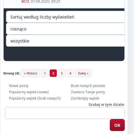
BCO
,
07.09.2020, 09:25
Strony (4):
« Wstecz
1
2
3
4
Dalej »
Nowe posty
Brak nowych postów
Popularny wątek (nowe)
Zawiera Twoje posty
Popularny wątek (brak nowych)
Zamknięty wątek
Szukaj w tym dziale: