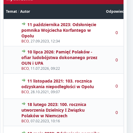
Temat
/
Autor
Odpowiedzi
11 października 2023: Odsłonięcie
pomnika Wojciecha Korfantego w
0
Opolu
BCO
,
27.09.2023, 12:34
10 lipca 2026: Pamięć Polaków -
ofiar ludobójstwa dokonanego przez
0
OUN i UPA
BCO
,
11.07.2026, 09:22
11 listopada 2021: 103. rocznica
0
odzyskania niepodległości w Opolu
BCO
,
28.10.2021, 09:07
18 lutego 2023: 100. rocznica
utworzenia Dzielnicy I Związku
0
Polaków w Niemczech
BCO
,
07.02.2023, 10:16