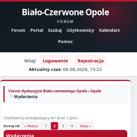
Biało-Czerwone Opole
FORUM
Forum
Portal
Szukaj
Użytkownicy
Kalendarz
Pomoc
Witaj!
Logowanie
Rejestracja
Aktualny czas:
06.08.2026, 15:22
Forum dyskusyjne Biało-czerwonego Opola
›
Opole
Wydarzenia
Użytkownicy przeglądający ten dział: 2 gości
Strony (4):
« Wstecz
1
2
3
4
Dalej »
Wydarzenia
Ozna