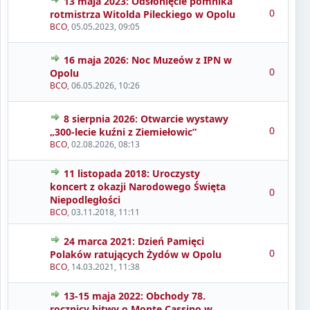
13 maja 2023: Odsłonięcie pomnika
0
rotmistrza Witolda Pileckiego w Opolu
BCO
,
05.05.2023, 09:05
16 maja 2026: Noc Muzeów z IPN w
0
Opolu
BCO
,
06.05.2026, 10:26
8 sierpnia 2026: Otwarcie wystawy
0
„300-lecie kuźni z Ziemiełowic”
BCO
,
02.08.2026, 08:13
11 listopada 2018: Uroczysty
koncert z okazji Narodowego Święta
0
Niepodległości
BCO
,
03.11.2018, 11:11
24 marca 2021: Dzień Pamięci
0
Polaków ratujących Żydów w Opolu
BCO
,
14.03.2021, 11:38
13-15 maja 2022: Obchody 78.
rocznicy bitwy o Monte Cassino w