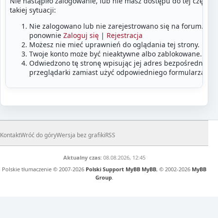
Nie nastąpiło zalogowanie, lub nie masz dostępu do tej części
takiej sytuacji:
Nie zalogowano lub nie zarejestrowano się na forum. Zalo
ponownie
Zaloguj się
|
Rejestracja
Możesz nie mieć uprawnień do oglądania tej strony.
Twoje konto może być nieaktywne albo zablokowane.
Odwiedzono tę stronę wpisując jej adres bezpośrednio w
przeglądarki zamiast użyć odpowiedniego formularza lub
Kontakt
Wróć do góry
Wersja bez grafiki
RSS
Aktualny czas:
08.08.2026, 12:45
Polskie tłumaczenie © 2007-2026
Polski Support MyBB
MyBB
, © 2002-2026
MyBB
Group
.