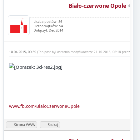
Biało-czerwone Opole
Liczba postów: 86
Liczba wątków: 54
Dołączył: Dec 2014
10.04.2015, 00:39
(Ten post był ostatnio modyfikowany: 21.10.2015, 06:18 przez
Biało
www.fb.com/BialoCzerwoneOpole
Strona WWW
Szukaj