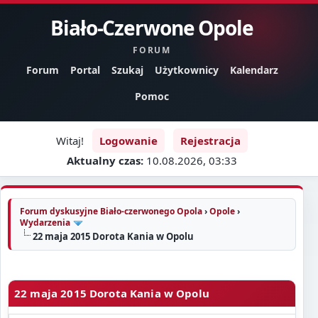
Biało-Czerwone Opole
FORUM
Forum
Portal
Szukaj
Użytkownicy
Kalendarz
Pomoc
Witaj!
Logowanie
Rejestracja
Aktualny czas:
10.08.2026, 03:33
Forum dyskusyjne Biało-czerwonego Opola
›
Opole
›
Wydarzenia
22 maja 2015 Dorota Kania w Opolu
22 maja 2015 Dorota Kania w Opolu