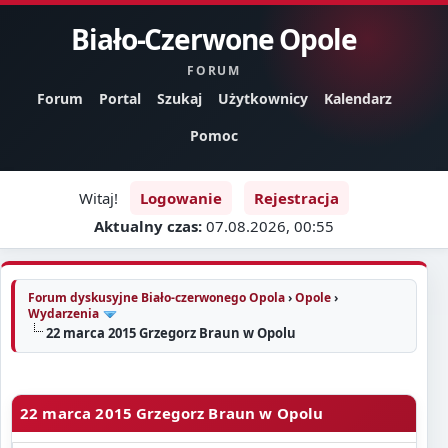
Biało-Czerwone Opole
FORUM
Forum
Portal
Szukaj
Użytkownicy
Kalendarz
Pomoc
Witaj!
Logowanie
Rejestracja
Aktualny czas:
07.08.2026, 00:55
Forum dyskusyjne Biało-czerwonego Opola
›
Opole
›
Wydarzenia
22 marca 2015 Grzegorz Braun w Opolu
22 marca 2015 Grzegorz Braun w Opolu