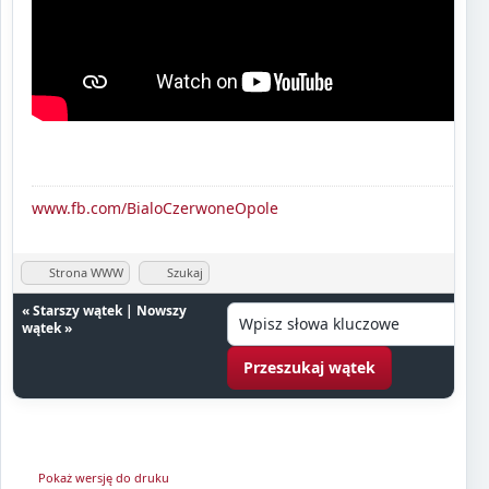
www.fb.com/BialoCzerwoneOpole
Strona WWW
Szukaj
«
Starszy wątek
|
Nowszy
wątek
»
Pokaż wersję do druku