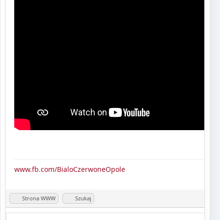
www.fb.com/BialoCzerwoneOpole
Strona WWW
Szukaj