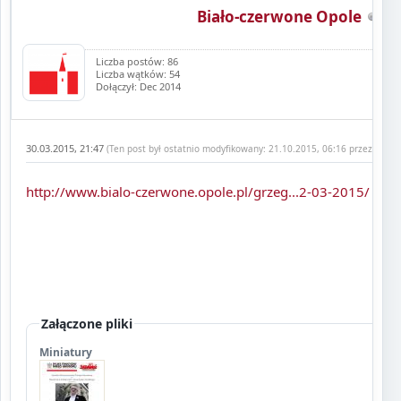
Biało-czerwone Opole
Liczba postów: 86
Liczba wątków: 54
Dołączył: Dec 2014
30.03.2015, 21:47
(Ten post był ostatnio modyfikowany: 21.10.2015, 06:16 przez
Biało
http://www.bialo-czerwone.opole.pl/grzeg...2-03-2015/
Załączone pliki
Miniatury