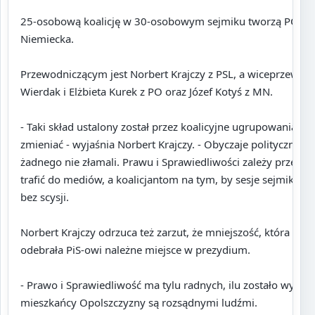
25-osobową koalicję w 30-osobowym sejmiku tworzą PO, PSL
Niemiecka.
Przewodniczącym jest Norbert Krajczy z PSL, a wiceprzewo
Wierdak i Elżbieta Kurek z PO oraz Józef Kotyś z MN.
- Taki skład ustalony został przez koalicyjne ugrupowania i
zmieniać - wyjaśnia Norbert Krajczy. - Obyczaje polityczne s
żadnego nie złamali. Prawu i Sprawiedliwości zależy przede
trafić do mediów, a koalicjantom na tym, by sesje sejmiku o
bez scysji.
Norbert Krajczy odrzuca też zarzut, że mniejszość, która dos
odebrała PiS-owi należne miejsce w prezydium.
- Prawo i Sprawiedliwość ma tylu radnych, ilu zostało wybran
mieszkańcy Opolszczyzny są rozsądnymi ludźmi.