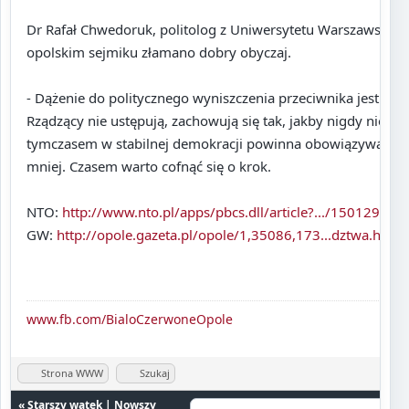
Dr Rafał Chwedoruk, politolog z Uniwersytetu Warszawskieg
opolskim sejmiku złamano dobry obyczaj.
- Dążenie do politycznego wyniszczenia przeciwnika jest szko
Rządzący nie ustępują, zachowują się tak, jakby nigdy nie mi
tymczasem w stabilnej demokracji powinna obowiązywać za
mniej. Czasem warto cofnąć się o krok.
NTO:
http://www.nto.pl/apps/pbcs.dll/article?.../150129388
GW:
http://opole.gazeta.pl/opole/1,35086,173...dztwa.html
www.fb.com/BialoCzerwoneOpole
Strona WWW
Szukaj
«
Starszy wątek
|
Nowszy