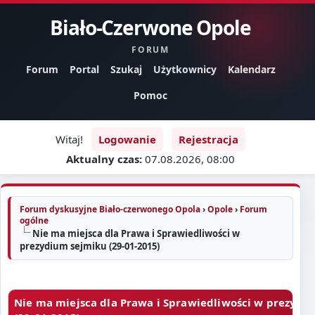
Biało-Czerwone Opole
FORUM
Forum
Portal
Szukaj
Użytkownicy
Kalendarz
Pomoc
Witaj!
Logowanie
Rejestracja
Aktualny czas:
07.08.2026, 08:00
Forum dyskusyjne Biało-czerwonego Opola
›
Opole
›
Forum
ogólne
Nie ma miejsca dla Prawa i Sprawiedliwości w
prezydium sejmiku (29-01-2015)
Nie ma miejsca dla Prawa i Sprawiedliwości w prezydi