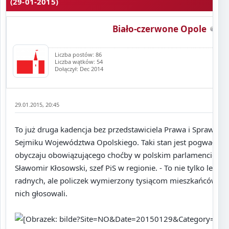
(29-01-2015)
Biało-czerwone Opole
Liczba postów: 86
Liczba wątków: 54
Dołączył: Dec 2014
29.01.2015, 20:45
To już druga kadencja bez przedstawiciela Prawa i Sprawied
Sejmiku Województwa Opolskiego. Taki stan jest pogwałcen
obyczaju obowiązującego choćby w polskim parlamencie - ob
Sławomir Kłosowski, szef PiS w regionie. - To nie tylko lekc
radnych, ale policzek wymierzony tysiącom mieszkańców Opo
nich głosowali.