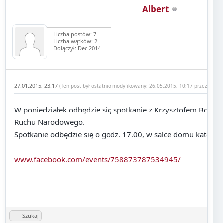
Albert
Liczba postów: 7
Liczba wątków: 2
Dołączył: Dec 2014
27.01.2015, 23:17
(Ten post był ostatnio modyfikowany: 26.05.2015, 10:17 przez
Biało
W poniedziałek odbędzie się spotkanie z Krzysztofem Bosak
Ruchu Narodowego.
Spotkanie odbędzie się o godz. 17.00, w salce domu kateche
www.facebook.com/events/758873787534945/
Szukaj