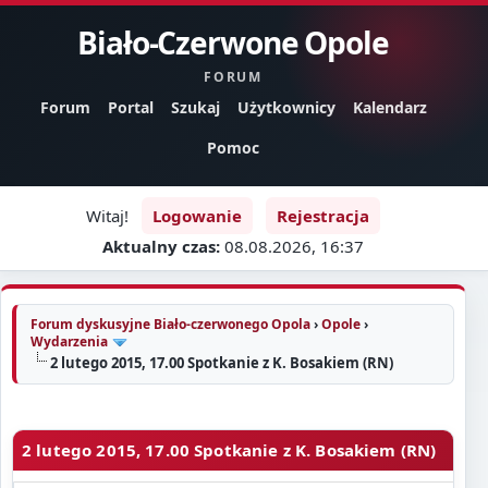
Biało-Czerwone Opole
FORUM
Forum
Portal
Szukaj
Użytkownicy
Kalendarz
Pomoc
Witaj!
Logowanie
Rejestracja
Aktualny czas:
08.08.2026, 16:37
Forum dyskusyjne Biało-czerwonego Opola
›
Opole
›
Wydarzenia
2 lutego 2015, 17.00 Spotkanie z K. Bosakiem (RN)
2 lutego 2015, 17.00 Spotkanie z K. Bosakiem (RN)