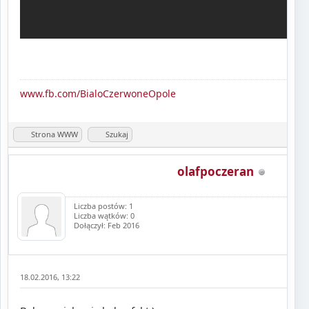
www.fb.com/BialoCzerwoneOpole
Strona WWW
Szukaj
olafpoczeran
Liczba postów: 1
Liczba wątków: 0
Dołączył: Feb 2016
18.02.2016, 13:22