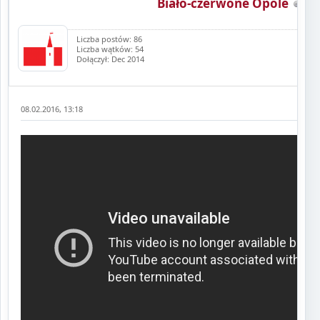
Biało-czerwone Opole
Liczba postów: 86
Liczba wątków: 54
Dołączył: Dec 2014
08.02.2016, 13:18