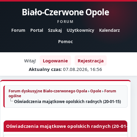
Biało-Czerwone Opole
FORUM
Forum
Portal
Szukaj
Użytkownicy
Kalendarz
Pomoc
Witaj!
Logowanie
Rejestracja
Aktualny czas:
07.08.2026, 16:56
Forum dyskusyjne Biało-czerwonego Opola
›
Opole
›
Forum
ogólne
Oświadczenia majątkowe opolskich radnych (20-01-15)
Oświadczenia majątkowe opolskich radnych (20-01-15)