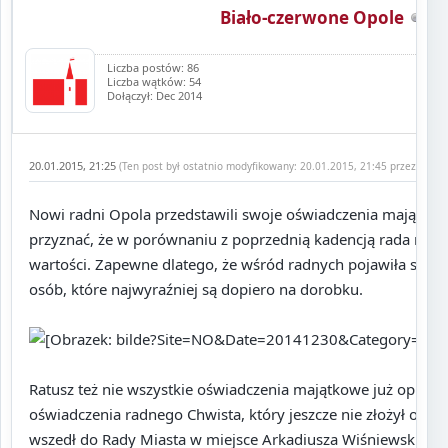
Biało-czerwone Opole
Liczba postów: 86
Liczba wątków: 54
Dołączył: Dec 2014
20.01.2015, 21:25
(Ten post był ostatnio modyfikowany: 20.01.2015, 21:45 przez
Marci
Nowi radni Opola przedstawili swoje oświadczenia majątkow
przyznać, że w porównaniu z poprzednią kadencją rada miasta
wartości. Zapewne dlatego, że wśród radnych pojawiła się 
osób, które najwyraźniej są dopiero na dorobku.
Ratusz też nie wszystkie oświadczenia majątkowe już opubli
oświadczenia radnego Chwista, który jeszcze nie złożył ośw
wszedł do Rady Miasta w miejsce Arkadiusza Wiśniewskiego