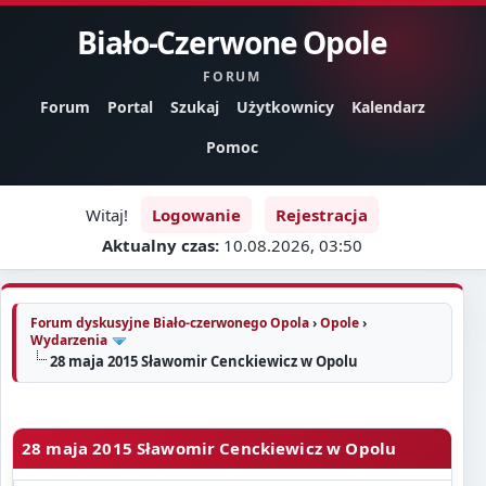
Biało-Czerwone Opole
FORUM
Forum
Portal
Szukaj
Użytkownicy
Kalendarz
Pomoc
Witaj!
Logowanie
Rejestracja
Aktualny czas:
10.08.2026, 03:50
Forum dyskusyjne Biało-czerwonego Opola
›
Opole
›
Wydarzenia
28 maja 2015 Sławomir Cenckiewicz w Opolu
28 maja 2015 Sławomir Cenckiewicz w Opolu