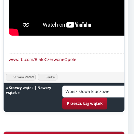
www.fb.com/BialoCzerwoneOpole
Strona WWW
Szukaj
«
Starszy wątek
|
Nowszy
wątek
»