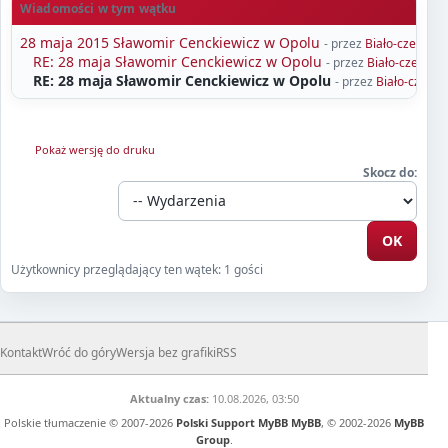
Wiadomości w tym wątku
28 maja 2015 Sławomir Cenckiewicz w Opolu
- przez
Biało-czerwon
RE: 28 maja Sławomir Cenckiewicz w Opolu
- przez
Biało-czerwon
RE: 28 maja Sławomir Cenckiewicz w Opolu
- przez
Biało-czerw
Pokaż wersję do druku
Skocz do:
Użytkownicy przeglądający ten wątek: 1 gości
Kontakt
Wróć do góry
Wersja bez grafiki
RSS
Aktualny czas:
10.08.2026, 03:50
Polskie tłumaczenie © 2007-2026
Polski Support MyBB
MyBB
, © 2002-2026
MyBB
Group
.