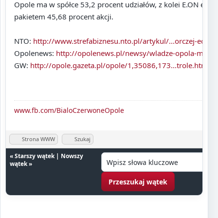
Opole ma w spółce 53,2 procent udziałów, z kolei E.ON edis
pakietem 45,68 procent akcji.
NTO:
http://www.strefabiznesu.nto.pl/artykul/...orczej-eco
Opolenews:
http://opolenews.pl/newsy/wladze-opola-m...rcz
GW:
http://opole.gazeta.pl/opole/1,35086,173...trole.html
www.fb.com/BialoCzerwoneOpole
Strona WWW
Szukaj
«
Starszy wątek
|
Nowszy
wątek
»