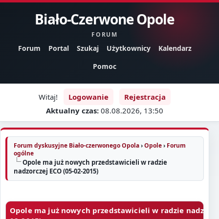
Biało-Czerwone Opole
FORUM
Forum
Portal
Szukaj
Użytkownicy
Kalendarz
Pomoc
Witaj!
Logowanie
Rejestracja
Aktualny czas:
08.08.2026, 13:50
Forum dyskusyjne Biało-czerwonego Opola
›
Opole
›
Forum
ogólne
Opole ma już nowych przedstawicieli w radzie
nadzorczej ECO (05-02-2015)
Opole ma już nowych przedstawicieli w radzie nadzorcz