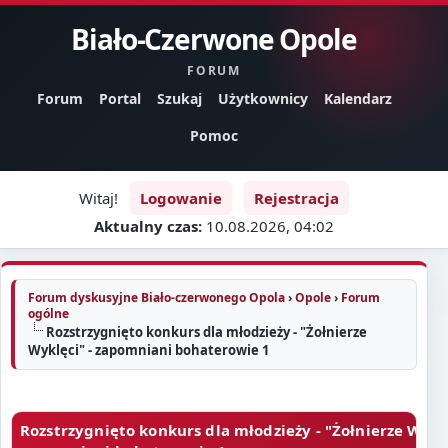
Biało-Czerwone Opole
FORUM
Forum
Portal
Szukaj
Użytkownicy
Kalendarz
Pomoc
Witaj!
Logowanie
Rejestracja
Aktualny czas:
10.08.2026, 04:02
Forum dyskusyjne Biało-czerwonego Opola
›
Opole
›
Forum
ogólne
Rozstrzygnięto konkurs dla młodzieży - "Żołnierze
Wyklęci" - zapomniani bohaterowie 1
Rozstrzygnięto konkurs dla młodzieży - "Żołnierze Wyklę