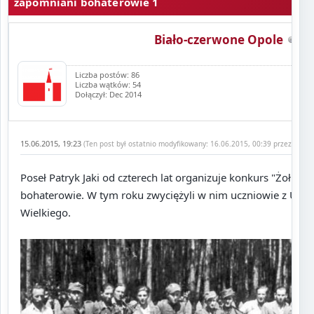
zapomniani bohaterowie 1
Biało-czerwone Opole
Liczba postów: 86
Liczba wątków: 54
Dołączył: Dec 2014
15.06.2015, 19:23
(Ten post był ostatnio modyfikowany: 16.06.2015, 00:39 przez
Marci
Poseł Patryk Jaki od czterech lat organizuje konkurs "Żołnie
bohaterowie. W tym roku zwyciężyli w nim uczniowie z Ujazd
Wielkiego.