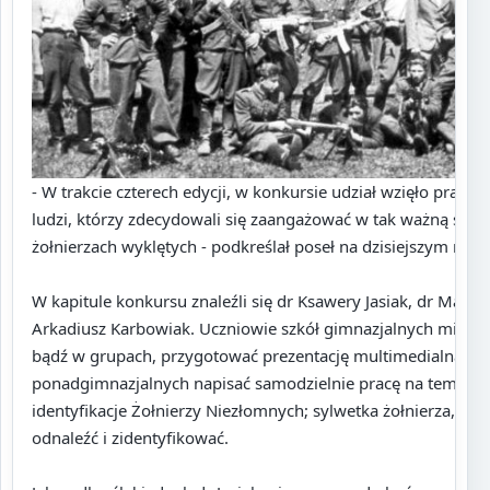
- W trakcie czterech edycji, w konkursie udział wzięło prawie
ludzi, którzy zdecydowali się zaangażować w tak ważną spraw
żołnierzach wyklętych - podkreślał poseł na dzisiejszym rozs
W kapitule konkursu znaleźli się dr Ksawery Jasiak, dr Marius
Arkadiusz Karbowiak. Uczniowie szkół gimnazjalnych mieli z
bądź w grupach, przygotować prezentację multimedialną, a 
ponadgimnazjalnych napisać samodzielnie pracę na temat: 
identyfikacje Żołnierzy Niezłomnych; sylwetka żołnierza, któ
odnaleźć i zidentyfikować.