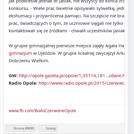
Jak podkreślał jednak dr Jasiak, nie wszyscy do końca zrozumi
konkursu. - Wiele prac świetnie opisywało sylwetkę, jednak 
ekshumacji i przywrócenia pamięci. Na szczęście nie brakow
prac, świadczących o tym, że uczniowie sięgali nie tylko do 
kontaktowali się ze źródłami - chwalił uczestników Jasiak.
W grupie gimnazjalnej pierwsze miejsce zajęły Agata Hajduk 
gimnazjum
w Ujeździe. W grupie licealnej zwyciężył Arkadiu
Dobrzeniu Wielkim.
GW:
http://opole.gazeta.pl/opole/1,35114,181...zdane.html
Radio Opole:
http://www.radio.opole.pl/2015/czerwiec/...ni
www.fb.com/BialoCzerwoneOpole
Strona WWW
Szukaj