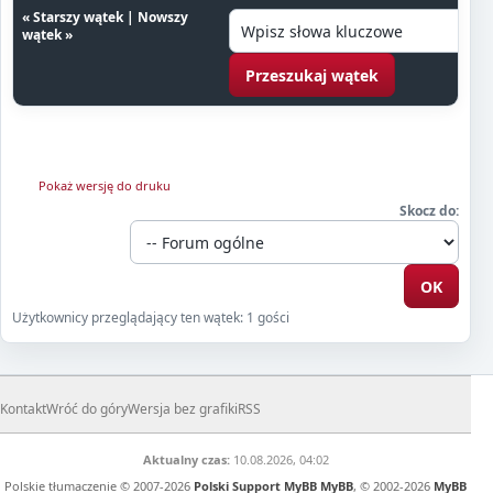
«
Starszy wątek
|
Nowszy
wątek
»
Pokaż wersję do druku
Skocz do:
Użytkownicy przeglądający ten wątek: 1 gości
Kontakt
Wróć do góry
Wersja bez grafiki
RSS
Aktualny czas:
10.08.2026, 04:02
Polskie tłumaczenie © 2007-2026
Polski Support MyBB
MyBB
, © 2002-2026
MyBB