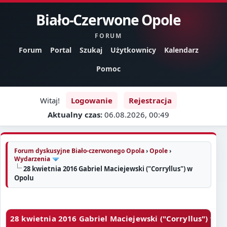
Biało-Czerwone Opole
FORUM
Forum
Portal
Szukaj
Użytkownicy
Kalendarz
Pomoc
Witaj!
Logowanie
Rejestracja
Aktualny czas:
06.08.2026, 00:49
Forum dyskusyjne Biało-czerwonego Opola
›
Opole
›
Wydarzenia
28 kwietnia 2016 Gabriel Maciejewski ("Corryllus") w
Opolu
28 kwietnia 2016 Gabriel Maciejewski ("Corryllus") w O