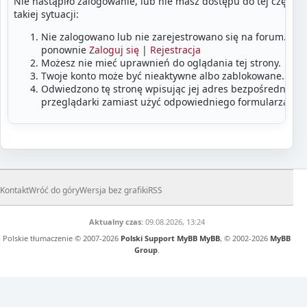
Nie nastąpiło zalogowanie, lub nie masz dostępu do tej części
takiej sytuacji:
Nie zalogowano lub nie zarejestrowano się na forum. Zalo
ponownie
Zaloguj się
|
Rejestracja
Możesz nie mieć uprawnień do oglądania tej strony.
Twoje konto może być nieaktywne albo zablokowane.
Odwiedzono tę stronę wpisując jej adres bezpośrednio w
przeglądarki zamiast użyć odpowiedniego formularza lub
Kontakt
Wróć do góry
Wersja bez grafiki
RSS
Aktualny czas:
09.08.2026, 13:24
Polskie tłumaczenie © 2007-2026
Polski Support MyBB
MyBB
, © 2002-2026
MyBB
Group
.