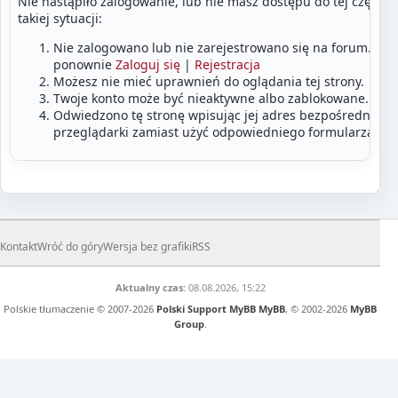
Nie nastąpiło zalogowanie, lub nie masz dostępu do tej części
takiej sytuacji:
Nie zalogowano lub nie zarejestrowano się na forum. Zalo
ponownie
Zaloguj się
|
Rejestracja
Możesz nie mieć uprawnień do oglądania tej strony.
Twoje konto może być nieaktywne albo zablokowane.
Odwiedzono tę stronę wpisując jej adres bezpośrednio w
przeglądarki zamiast użyć odpowiedniego formularza lub
Kontakt
Wróć do góry
Wersja bez grafiki
RSS
Aktualny czas:
08.08.2026, 15:22
Polskie tłumaczenie © 2007-2026
Polski Support MyBB
MyBB
, © 2002-2026
MyBB
Group
.