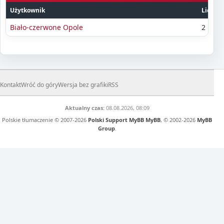
Użytkownik
Liczba
Biało-czerwone Opole
2
Kontakt
Wróć do góry
Wersja bez grafiki
RSS
Aktualny czas:
08.08.2026, 08:09
Polskie tłumaczenie © 2007-2026
Polski Support MyBB
MyBB
, © 2002-2026
MyBB
Group
.