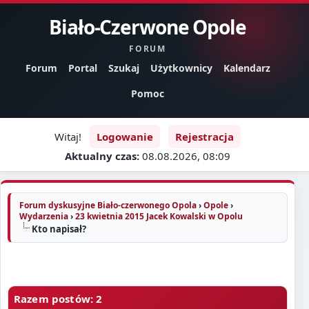
Biało-Czerwone Opole
FORUM
Forum
Portal
Szukaj
Użytkownicy
Kalendarz
Pomoc
Witaj!
Logowanie
Rejestracja
Aktualny czas:
08.08.2026, 08:09
Forum dyskusyjne Biało-czerwonego Opola
›
Opole
›
Wydarzenia
›
23 kwietnia 2015 Jacek Kowalski w Opolu
Kto napisał?
Razem postów: 2