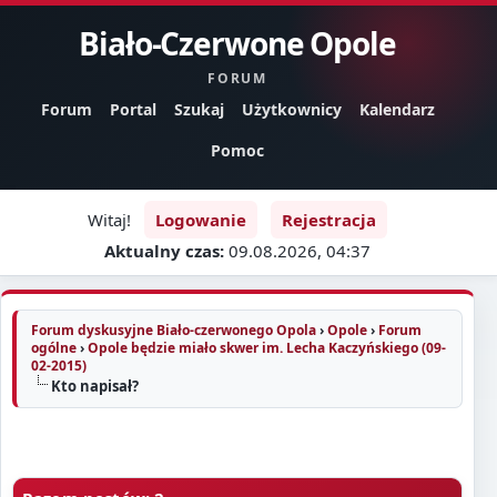
Biało-Czerwone Opole
FORUM
Forum
Portal
Szukaj
Użytkownicy
Kalendarz
Pomoc
Witaj!
Logowanie
Rejestracja
Aktualny czas:
09.08.2026, 04:37
Forum dyskusyjne Biało-czerwonego Opola
›
Opole
›
Forum
ogólne
›
Opole będzie miało skwer im. Lecha Kaczyńskiego (09-
02-2015)
Kto napisał?