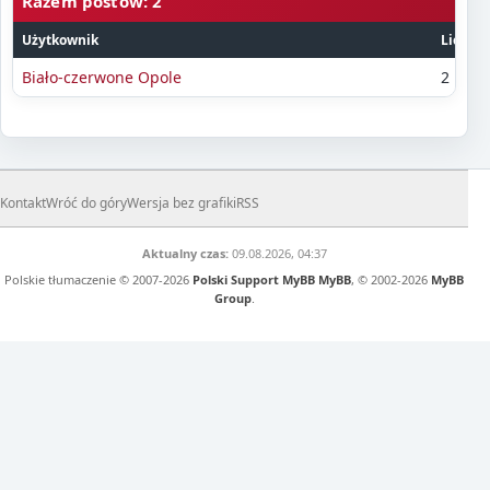
Razem postów: 2
Użytkownik
Liczba
Biało-czerwone Opole
2
Kontakt
Wróć do góry
Wersja bez grafiki
RSS
Aktualny czas:
09.08.2026, 04:37
Polskie tłumaczenie © 2007-2026
Polski Support MyBB
MyBB
, © 2002-2026
MyBB
Group
.