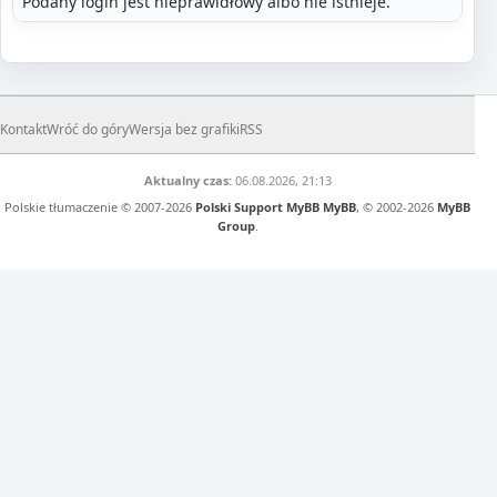
Podany login jest nieprawidłowy albo nie istnieje.
Kontakt
Wróć do góry
Wersja bez grafiki
RSS
Aktualny czas:
06.08.2026, 21:13
Polskie tłumaczenie © 2007-2026
Polski Support MyBB
MyBB
, © 2002-2026
MyBB
Group
.